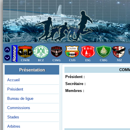
CSWM
RCZ
CSWG
CSJS
ESG
CSDG
NIZ
Présentation
COMM
Président :
Accueil
Secrétaire :
Président
Membres :
Bureau de ligue
Commissions
Stades
Arbitres