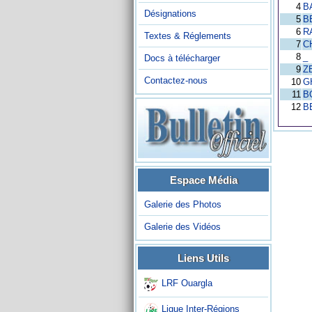
4
B
Désignations
5
B
6
R
Textes & Réglements
7
C
8
_
Docs à télécharger
9
Z
Contactez-nous
10
G
11
B
12
B
Espace Média
Galerie des Photos
Galerie des Vidéos
Liens Utils
LRF Ouargla
Ligue Inter-Régions