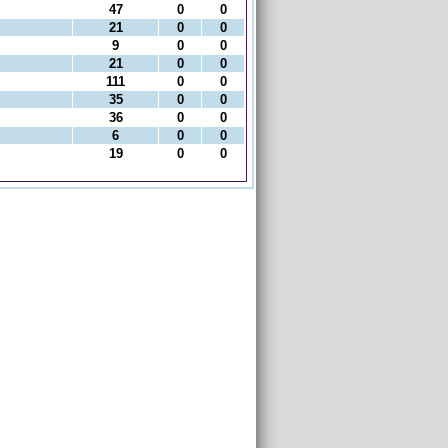
47
0
0
21
0
0
9
0
0
21
0
0
111
0
0
35
0
0
36
0
0
6
0
0
19
0
0