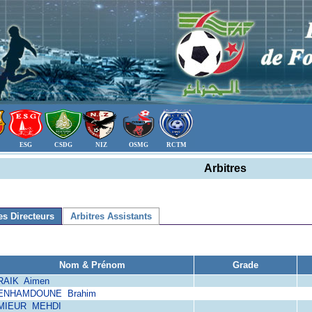
ESG
CSDG
NIZ
OSMG
RCTM
Arbitres
es Directeurs
Arbitres Assistants
Nom & Prénom
Grade
RAIK Aimen
ENHAMDOUNE Brahim
MIEUR MEHDI