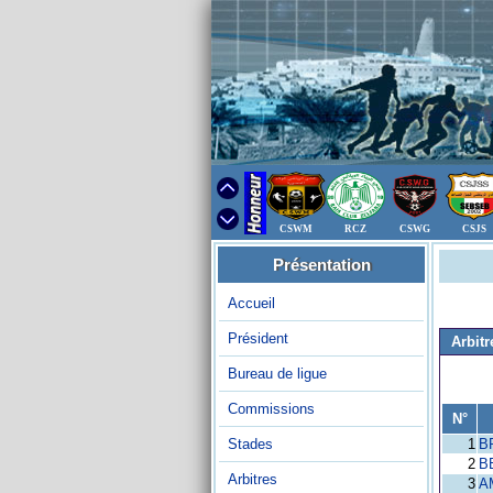
CSWM
RCZ
CSWG
CSJS
Présentation
Accueil
Président
Arbitr
Bureau de ligue
Commissions
N°
Stades
1
B
2
B
Arbitres
3
A