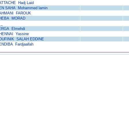
ATTACHE Hadj Laid
EN SAHA Mohammed lamin
AHMANI FAROUK
HEBA MORAD
 _
ERGA Elmehdi
HENNAI Yassine
OUFINIK SALAH EDDINE
ENDIBA Fardjaallah