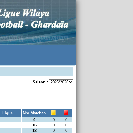
Saison :
Ligue
Nbr Matches
0
0
0
16
0
0
12
0
0